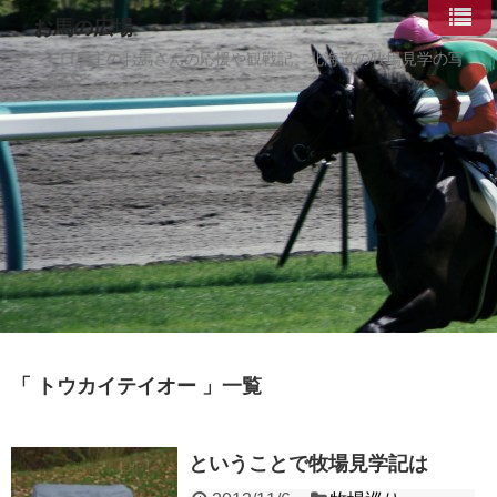
お馬の広場
一口馬主のお馬さんの応援や観戦記、北海道の牧場見学の写
真など。
「 トウカイテイオー 」一覧
ということで牧場見学記は